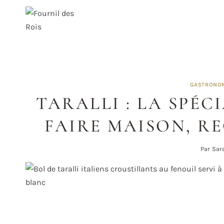
Aller
au
contenu
GASTRONOM
TARALLI : LA SPÉC
FAIRE MAISON, R
Par
Sar