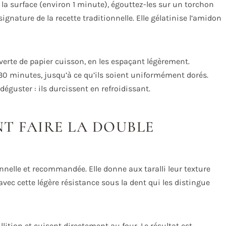
à la surface (environ 1 minute), égouttez-les sur un torchon
signature de la recette traditionnelle. Elle gélatinise l’amidon
verte de papier cuisson, en les espaçant légèrement.
30 minutes, jusqu’à ce qu’ils soient uniformément dorés.
déguster : ils durcissent en refroidissant.
T FAIRE LA DOUBLE
onnelle et recommandée. Elle donne aux taralli leur texture
 avec cette légère résistance sous la dent qui les distingue
llition et cuisent directement au four. Le résultat est