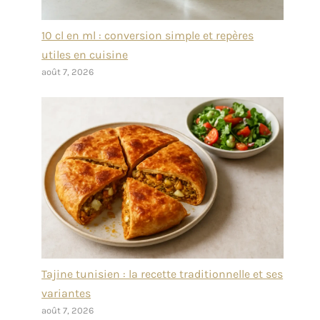
10 cl en ml : conversion simple et repères
utiles en cuisine
août 7, 2026
Tajine tunisien : la recette traditionnelle et ses
variantes
août 7, 2026