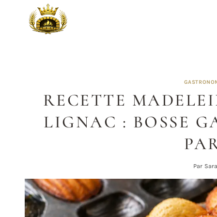
Aller
au
contenu
GASTRONOM
RECETTE MADELEI
LIGNAC : BOSSE 
PA
Par
Sar