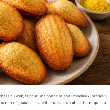
chées du web, et pour une bonne raison : moelleux intérieur,
ns non négociables : la pâte froide et un choc thermique au