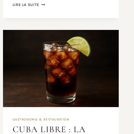
CUISSON
LIRE LA SUITE
DES
LENTILLES
CORAIL
:
TEMPS,
EAU
ET
ASTUCES
GASTRONOMIE & RESTAURATION
CUBA LIBRE : LA