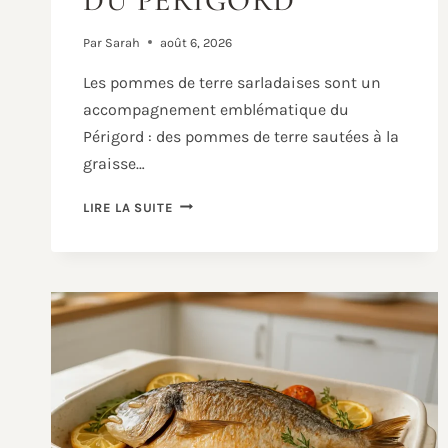
DU PÉRIGORD
Par
Sarah
août 6, 2026
Les pommes de terre sarladaises sont un
accompagnement emblématique du
Périgord : des pommes de terre sautées à la
graisse…
POMMES
LIRE LA SUITE
DE
TERRE
SARLADAISES
:
LA
RECETTE
TRADITIONNELLE
DU
PÉRIGORD