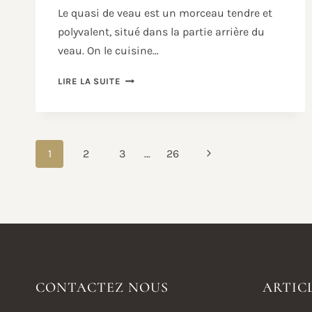
Le quasi de veau est un morceau tendre et
polyvalent, situé dans la partie arrière du
veau. On le cuisine…
QUASI
LIRE LA SUITE
DE
VEAU
:
BIEN
NAVIGATION
LE
Page
1
2
3
…
26
CHOISIR
DE
suivante
ET
PAGE
LE
CUISINER
CONTACTEZ NOUS
ARTIC