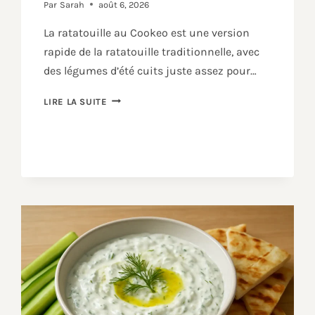
Par
Sarah
août 6, 2026
La ratatouille au Cookeo est une version
rapide de la ratatouille traditionnelle, avec
des légumes d’été cuits juste assez pour…
RATATOUILLE
LIRE LA SUITE
AU
COOKEO
:
LA
RECETTE
SIMPLE
ET
SAVOUREUSE