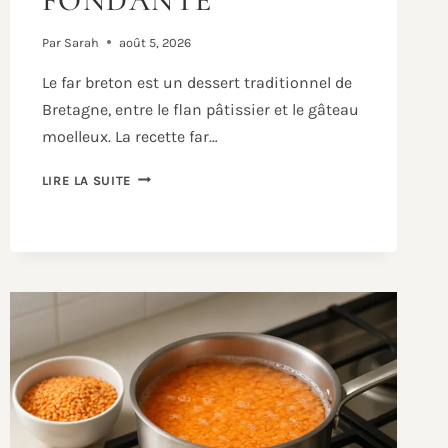
FONDANTE
Par
Sarah
août 5, 2026
Le far breton est un dessert traditionnel de
Bretagne, entre le flan pâtissier et le gâteau
moelleux. La recette far…
RECETTE
LIRE LA SUITE
FAR
BRETON
TRADITIONNEL
:
LA
VERSION
FACILE
ET
FONDANTE