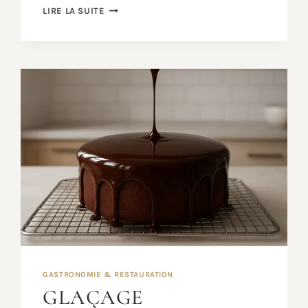
RECETTE
LIRE LA SUITE
TZATZIKI
MAISON
:
LA
SAUCE
GRECQUE
FACILE
ET
CRÉMEUSE
GASTRONOMIE & RESTAURATION
GLAÇAGE