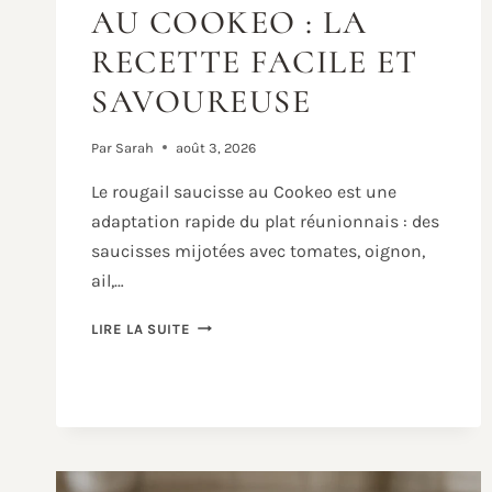
AU COOKEO : LA
RECETTE FACILE ET
SAVOUREUSE
Par
Sarah
août 3, 2026
Le rougail saucisse au Cookeo est une
adaptation rapide du plat réunionnais : des
saucisses mijotées avec tomates, oignon,
ail,…
ROUGAIL
LIRE LA SUITE
SAUCISSE
AU
COOKEO
:
LA
RECETTE
FACILE