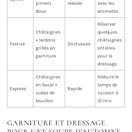
piment
relevée
avec les
doux
aromates
Réserver
Châtaignes
quelques
+ lardons
châtaignes
Festive
Onctueuse
grillés en
entières
garniture
pour le
dressage
Châtaignes
Réduire le
en bocal +
temps de
Express
Rapide
cubes de
cuisson à
bouillon
15 min
GARNITURE ET DRESSAGE
POUR UNE SOUPE D’AUTOMNE