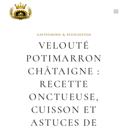
Aller
au
contenu
GASTRONOMIE & RESTAURATION
VELOUTÉ
POTIMARRON
CHÂTAIGNE :
RECETTE
ONCTUEUSE,
CUISSON ET
ASTUCES DE