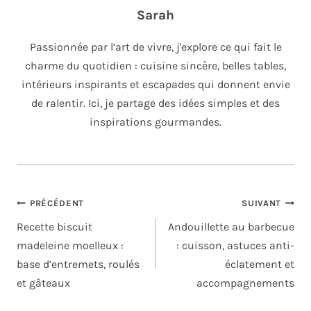
Sarah
Passionnée par l’art de vivre, j'explore ce qui fait le
charme du quotidien : cuisine sincère, belles tables,
intérieurs inspirants et escapades qui donnent envie
de ralentir. Ici, je partage des idées simples et des
inspirations gourmandes.
NAVIGATION
PRÉCÉDENT
SUIVANT
DE
Recette biscuit
Andouillette au barbecue
L’ARTICLE
madeleine moelleux :
: cuisson, astuces anti-
base d’entremets, roulés
éclatement et
et gâteaux
accompagnements