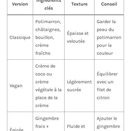
Ingrédients
Version
Texture
Conseil
clés
Potimarron,
Garder la
châtaignes,
peau du
Épaisse et
Classique
bouillon,
potimarron
veloutée
crème
pour la
fraîche
couleur
Crème de
coco ou
Équilibrer
crème
Légèrement
avec un
Vegan
végétale à la
sucrée
filet de
place de la
citron
crème
Gingembre
Ajouter le
frais +
Fluide et
gingembre
Épicée