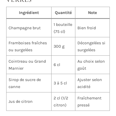
Ingrédient
Quantité
Note
1 bouteille
Champagne brut
Bien froid
(75 cl)
Framboises fraîches
Décongelées si
300 g
ou surgelées
surgelées
Cointreau ou Grand
Au choix selon
6 cl
Marnier
goût
Sirop de sucre de
Ajuster selon
3 à 5 cl
canne
acidité
2 cl (1/2
Fraîchement
Jus de citron
citron)
pressé