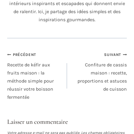
intérieurs inspirants et escapades qui donnent envie
de ralentir. Ici, je partage des idées simples et des
inspirations gourmandes.
NAVIGATION
PRÉCÉDENT
SUIVANT
DE
Recette de kéfir aux
Confiture de cassis
L’ARTICLE
fruits maison : la
maison : recette,
méthode simple pour
proportions et astuces
réussir votre boisson
de cuisson
fermentée
Laisser un commentaire
Votre adresse e-mail ne sera pas publiée.
Les champs obligatoires