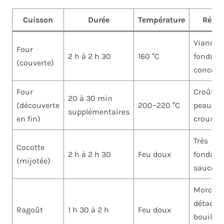
Cuisson
Durée
Température
Résul
Viande
Four
2 h à 2 h 30
160 °C
fondante
(couverte)
concent
Four
Croûte d
20 à 30 min
(découverte
200–220 °C
peau
supplémentaires
en fin)
croustil
Très
Cocotte
2 h à 2 h 30
Feu doux
fondant
(mijotée)
sauce r
Morcea
détaché
Ragoût
1 h 30 à 2 h
Feu doux
bouillon