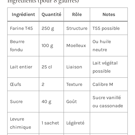
Ingrédients (pour 8 gaufres)
Ingrédient
Quantité
Rôle
Notes
Farine T45
250 g
Structure
T55 possible
Beurre
Ou huile
100 g
Moelleux
fondu
neutre
Lait végétal
Lait entier
25 cl
Liaison
possible
Œufs
2
Texture
Calibre M
Sucre vanillé
Sucre
40 g
Goût
ou cassonade
Levure
1 sachet
Légèreté
chimique