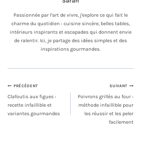
Sarah
Passionnée par l’art de vivre, j'explore ce qui fait le
charme du quotidien : cuisine sincère, belles tables,
intérieurs inspirants et escapades qui donnent envie
de ralentir. Ici, je partage des idées simples et des
inspirations gourmandes.
NAVIGATION
PRÉCÉDENT
SUIVANT
DE
Clafoutis aux figues :
Poivrons grillés au four :
L’ARTICLE
recette infaillible et
méthode infaillible pour
variantes gourmandes
les réussir et les peler
facilement