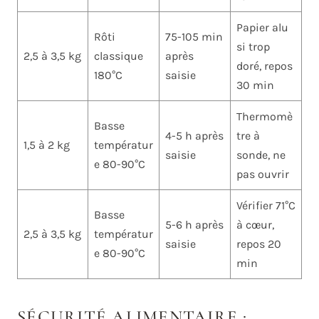
Papier alu
Rôti
75-105 min
si trop
2,5 à 3,5 kg
classique
après
doré, repos
180°C
saisie
30 min
Thermomè
Basse
4-5 h après
tre à
1,5 à 2 kg
températur
saisie
sonde, ne
e 80-90°C
pas ouvrir
Vérifier 71°C
Basse
5-6 h après
à cœur,
2,5 à 3,5 kg
températur
saisie
repos 20
e 80-90°C
min
SÉCURITÉ ALIMENTAIRE :