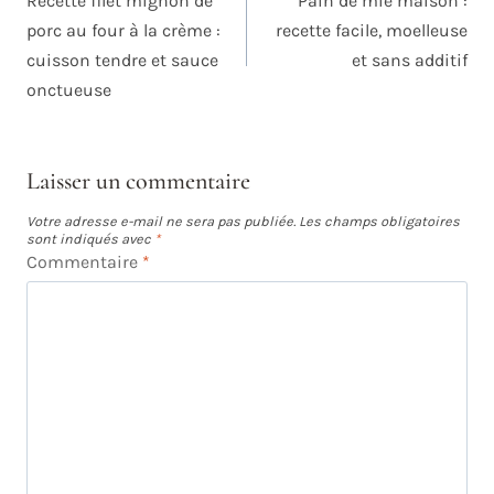
Recette filet mignon de
Pain de mie maison :
L’ARTICLE
porc au four à la crème :
recette facile, moelleuse
cuisson tendre et sauce
et sans additif
onctueuse
Laisser un commentaire
Votre adresse e-mail ne sera pas publiée.
Les champs obligatoires
sont indiqués avec
*
Commentaire
*