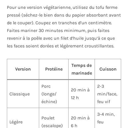
Pour une version végétarienne, utilisez du tofu ferme
pressé (séchez-le bien dans du papier absorbant avant
de le couper). Coupez en tranches d’un centimètre.
Faites mariner 30 minutes minimum, puis faites
revenir à la poêle avec un filet d’huile jusqu’à ce que
les faces soient dorées et légèrement croustillantes.
Temps de
Version
Protéine
Cuisson
marinade
Porc
2-3
20 min à
Classique
(longe/
min/face,
12 h
échine)
feu vif
3-4 min,
Poulet
20 min à
Légère
feu
(escalope)
6 h