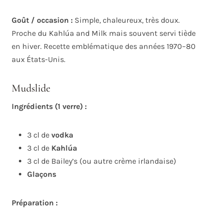
Goût / occasion :
Simple, chaleureux, très doux.
Proche du Kahlúa and Milk mais souvent servi tiède
en hiver. Recette emblématique des années 1970–80
aux États-Unis.
Mudslide
Ingrédients (1 verre) :
3 cl de
vodka
3 cl de
Kahlúa
3 cl de Bailey’s (ou autre crème irlandaise)
Glaçons
Préparation :