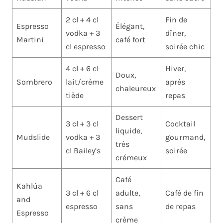
2 cl + 4 cl
Fin de
Espresso
Élégant,
vodka + 3
dîner,
Martini
café fort
cl espresso
soirée chic
4 cl + 6 cl
Hiver,
Doux,
Sombrero
lait/crème
après
chaleureux
tiède
repas
Dessert
3 cl + 3 cl
Cocktail
liquide,
Mudslide
vodka + 3
gourmand,
très
cl Bailey’s
soirée
crémeux
Café
Kahlúa
3 cl + 6 cl
adulte,
Café de fin
and
espresso
sans
de repas
Espresso
crème