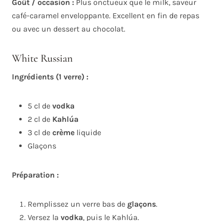
Goût / occasion :
Plus onctueux que le milk, saveur
café-caramel enveloppante. Excellent en fin de repas
ou avec un dessert au chocolat.
White Russian
Ingrédients (1 verre) :
5 cl de
vodka
2 cl de
Kahlúa
3 cl de
crème
liquide
Glaçons
Préparation :
Remplissez un verre bas de
glaçons
.
Versez la
vodka
, puis le Kahlúa.