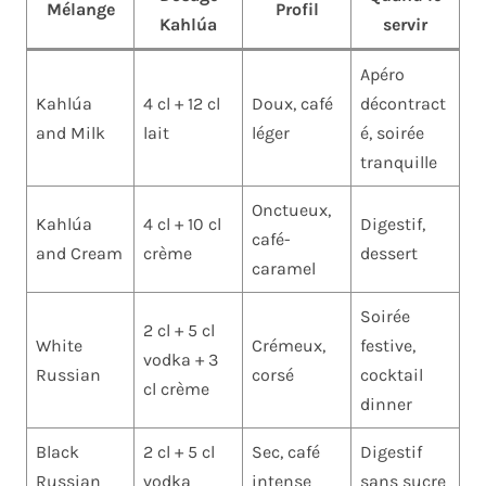
Mélange
Profil
Kahlúa
servir
Apéro
Kahlúa
4 cl + 12 cl
Doux, café
décontract
and Milk
lait
léger
é, soirée
tranquille
Onctueux,
Kahlúa
4 cl + 10 cl
Digestif,
café-
and Cream
crème
dessert
caramel
Soirée
2 cl + 5 cl
White
Crémeux,
festive,
vodka + 3
Russian
corsé
cocktail
cl crème
dinner
Black
2 cl + 5 cl
Sec, café
Digestif
Russian
vodka
intense
sans sucre