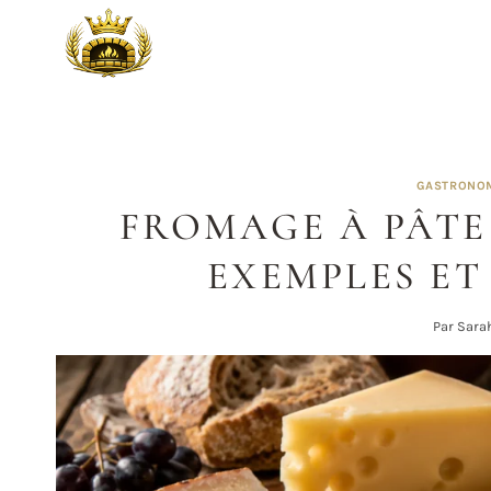
Aller
au
contenu
GASTRONOM
FROMAGE À PÂTE 
EXEMPLES ET
Par
Sara