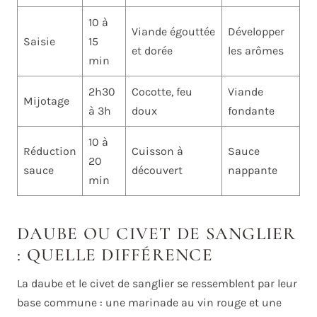
10 à
Viande égouttée
Développer
Saisie
15
et dorée
les arômes
min
2h30
Cocotte, feu
Viande
Mijotage
à 3h
doux
fondante
10 à
Réduction
Cuisson à
Sauce
20
sauce
découvert
nappante
min
DAUBE OU CIVET DE SANGLIER
: QUELLE DIFFÉRENCE
La daube et le civet de sanglier se ressemblent par leur
base commune : une marinade au vin rouge et une