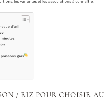
rtions, les variantes et les associations à connaître.
r coup d’œil
nce
5 minutes
mon
 poissons gras
n
SON / RIZ POUR CHOISIR AU