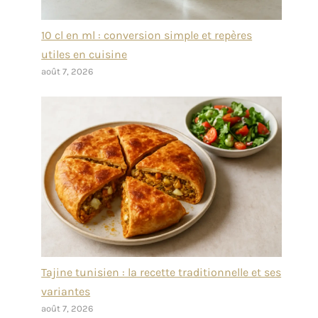
10 cl en ml : conversion simple et repères
utiles en cuisine
août 7, 2026
Tajine tunisien : la recette traditionnelle et ses
variantes
août 7, 2026