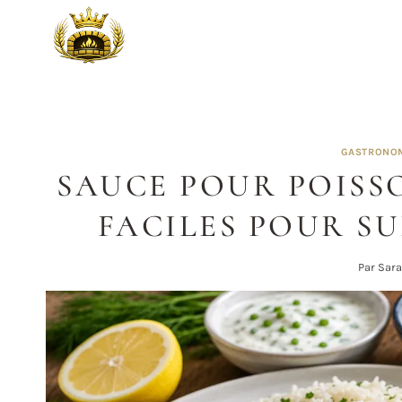
Aller
au
contenu
GASTRONOM
SAUCE POUR POISSO
FACILES POUR S
Par
Sar