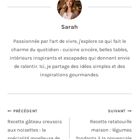
Sarah
Passionnée par l’art de vivre, j'explore ce qui fait le
charme du quotidien : cuisine sincère, belles tables,
intérieurs inspirants et escapades qui donnent envie
de ralentir. Ici, je partage des idées simples et des
inspirations gourmandes.
NAVIGATION
PRÉCÉDENT
SUIVANT
DE
Recette gâteau creusois
Recette ratatouille
L’ARTICLE
aux noisettes : la
maison : légumes
spécialité moelleuse de
fondants à la provençale